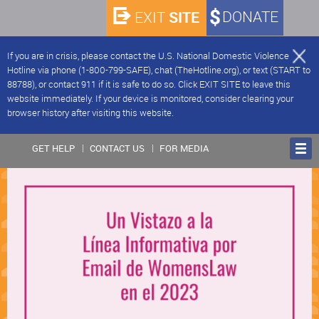
SITE
DONATE
EXIT
If you are in crisis, please contact the U.S. National Domestic Violence
Hotline via phone (1-800-799-SAFE), chat (TheHotline.org), or text (START to
88788), or contact 911 if it is safe to do so. Click EXIT SITE to leave this
website immediately. If your device is monitored, consider clearing your
browser history after visiting this website.
GET HELP
CONTACT US
FOR MEDIA