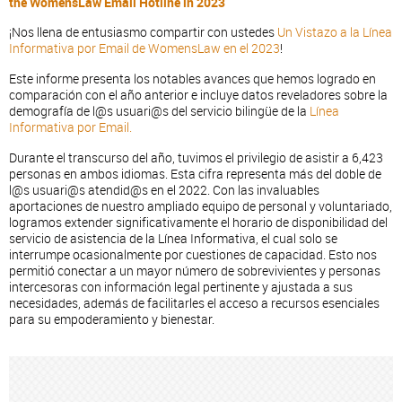
the WomensLaw Email Hotline in 2023
¡Nos llena de entusiasmo compartir con ustedes
Un Vistazo a la Línea
Informativa por Email de WomensLaw en el 2023
!
Este informe presenta los notables avances que hemos logrado en
comparación con el año anterior e incluye datos reveladores sobre la
demografía de l@s usuari@s del servicio bilingüe de la
Línea
Informativa por Email.
Durante el transcurso del año, tuvimos el privilegio de asistir a 6,423
personas en ambos idiomas. Esta cifra representa más del doble de
l@s usuari@s atendid@s en el 2022. Con las invaluables
aportaciones de nuestro ampliado equipo de personal y voluntariado,
logramos extender significativamente el horario de disponibilidad del
servicio de asistencia de la Línea Informativa, el cual solo se
interrumpe ocasionalmente por cuestiones de capacidad. Esto nos
permitió conectar a un mayor número de sobrevivientes y personas
intercesoras con información legal pertinente y ajustada a sus
necesidades, además de facilitarles el acceso a recursos esenciales
para su empoderamiento y bienestar.