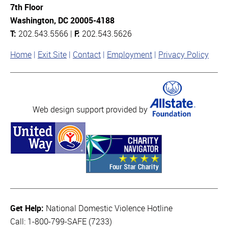
7th Floor
Washington, DC 20005-4188
T:
202.543.5566 |
F:
202.543.5626
Home
Exit Site
Contact
Employment
Privacy Policy
Web design support provided by
Get Help:
National Domestic Violence Hotline
Call: 1-800-799-SAFE (7233)