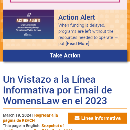
Action Alert
When funding is delayed,
programs are left without the
resources needed to operate —
put
[Read More]
Take Action
Un Vistazo a la Línea
Informativa por Email de
WomensLaw en el 2023
March 19, 2024 |
Regresar a la
Línea Informativa
página de REACH
This page in English:
Snapshot of