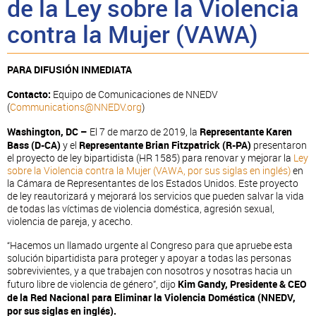
de la Ley sobre la Violencia
contra la Mujer (VAWA)
PARA DIFUSIÓN INMEDIATA
Contacto:
Equipo de Comunicaciones de NNEDV
(
Communications@NNEDV.org
)
Washington, DC –
El 7 de marzo de 2019,
la
Representante
Karen
Bass (D-CA)
y el
Representante
Brian Fitzpatrick (R-PA)
presentaron
el proyecto de ley bipartidista (HR 1585) para renovar y mejorar la
Ley
sobre la Violencia contra la Mujer (VAWA, por sus siglas en inglés)
en
la Cámara de Representantes de los Estados Unidos. Este proyecto
de ley reautorizará y mejorará los servicios que pueden salvar la vida
de todas las víctimas de violencia doméstica, agresión sexual,
violencia de pareja, y acecho.
“Hacemos un llamado urgente al Congreso para que apruebe esta
solución bipartidista para proteger y apoyar a todas las personas
sobrevivientes, y a que trabajen con nosotros y nosotras hacia un
futuro libre de violencia de género”, dijo
Kim Gandy, Presidente & CEO
de la Red Nacional para Eliminar la Violencia Doméstica (NNEDV,
por sus siglas en inglés).