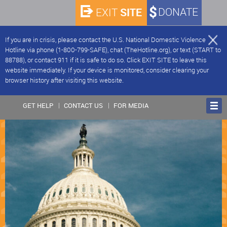
SITE
DONATE
EXIT
If you are in crisis, please contact the U.S. National Domestic Violence
Hotline via phone (1-800-799-SAFE), chat (TheHotline.org), or text (START to
88788), or contact 911 if it is safe to do so. Click EXIT SITE to leave this
website immediately. If your device is monitored, consider clearing your
browser history after visiting this website.
GET HELP
CONTACT US
FOR MEDIA