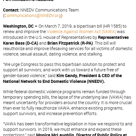
Contact:
NNEDV Communications Team
(
Communications@NNEDV.org
)
Washington, DC –
On March 7, 2019, a bipartisan bill (HR 1585) to
renew and improve the
Violence Against Women Act (VAWA)
was
introduced in the U.S. House of Representatives by
Representatives
Karen Bass (D-CA)
and
Brian Fitzpatrick (R-PA)
. This bill will
reauthorize and improve lifesaving services for all victims of domestic
violence, sexual assault, dating violence, and stalking.
“We urge Congress to pass this bipartisan solution to protect and
support all survivors, and work with us toward a future free of
gender-based violence,” said
Kim Gandy, President & CEO of the
National Network to End Domestic Violence (NNEDV).
While federal domestic violence programs remain funded through
temporary spending bills, the lapse of the underlying law (VAWA) has
meant uncertainty for providers around the country. It is more crucial
than ever to fully reauthorize VAWA, enhance existing programs,
support survivors, and increase prevention efforts.
“VAWA has been transformative legislation in how we respond to and
support survivors. In 2019, we must enhance and expand these
protections,” said
Monica McLaughlin, Director of Public Policy at