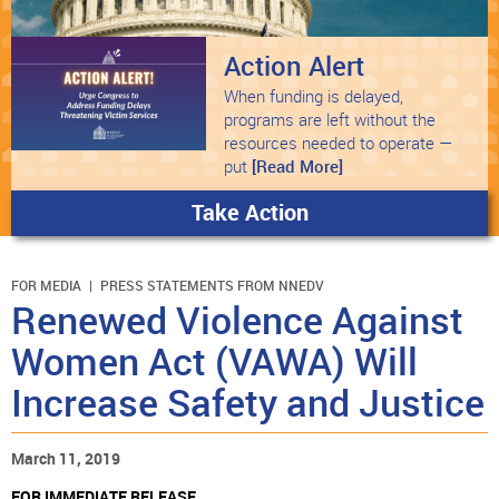
Action Alert
When funding is delayed,
programs are left without the
resources needed to operate —
put
[Read More]
Take Action
FOR MEDIA
PRESS STATEMENTS FROM NNEDV
Renewed Violence Against
Women Act (VAWA) Will
Increase Safety and Justice
March 11, 2019
FOR IMMEDIATE RELEASE