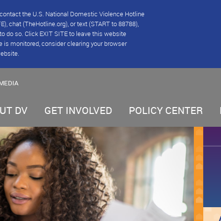
se contact the U.S. National Domestic Violence Hotline
), chat (TheHotline.org), or text (START to 88788),
e to do so. Click EXIT SITE to leave this website
e is monitored, consider clearing your browser
website.
MEDIA
UT DV
GET INVOLVED
POLICY CENTER