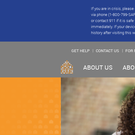
If you are in crisis, plea
via phone (1-800-799-SAFE
or contact 911 if it is saf
immediately. If your devic
history after visiting this 
GET HELP
CONTACT US
FOR 
ABOUT US
ABO