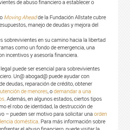
ientes de abuso financiero a establecer o
jo
Moving Ahead
de la Fundación Allstate cubre
esupuestos, manejo de deudas y mejora del
 sobrevivientes en su camino hacia la libertad
ramas como un fondo de emergencia, una
on incentivos y asesoría financiera.
 legal puede ser esencial para sobrevivientes
nciero. Un@ abogad@ puede ayudar con
de deudas, reparación de crédito, obtener
utención de menores
, o
demandar a una
os
. Además, en algunos estados, ciertos tipos
 el robo de identidad, la destrucción de
tivo – pueden ser motivo para solicitar una
orden
iolencia doméstica
. Para más información sobre
nfrentar el abuso financiero, puede visitar la