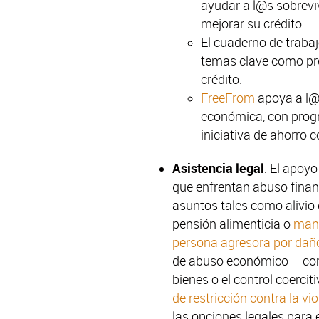
ayudar a l@s sobreviv
mejorar su crédito.
El cuaderno de traba
temas clave como pr
crédito.
FreeFrom
apoya a l@s
económica, con prog
iniciativa de ahorro c
Asistencia legal
: El apoyo
que enfrentan abuso fina
asuntos tales como alivio 
pensión alimenticia o
man
persona agresora por dañ
de abuso económico – como
bienes o el control coerci
de restricción contra la v
las opciones legales para e